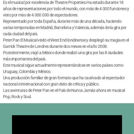
Es el musical por excelencia de Theatre Properties.Ha estado durante 18
años de representaciones por todo el mundo, con más de 4.000 funciones y
visto por más de 4.000.000 de espectadores.
Representado por toda España, durante más de una década, haciendo
varias temporadas en Madrid, Barcelona y Valencia, además de la gira por
cada ciudad del país.
Peter Pan El Musical visitó el West End londinense y desplegó su magia en el
Garrick Theatre de Londres durante dos meses en el año 2008.
Posteriormente, viajó a México donde realizó una gira por las 8 ciudades
más importantes del país.
Este musical sigue actualmente representándose en varios países como
Uruguay, Colombia y México.
Una producción familiar de gran formato que ha cautivado al espectador
nacional e internacional con gran éxito de crítica y público.
Las aventuras de Peter Pan en el País de Nunca Jamás ahora en musical
Pop, Rock y Soul.