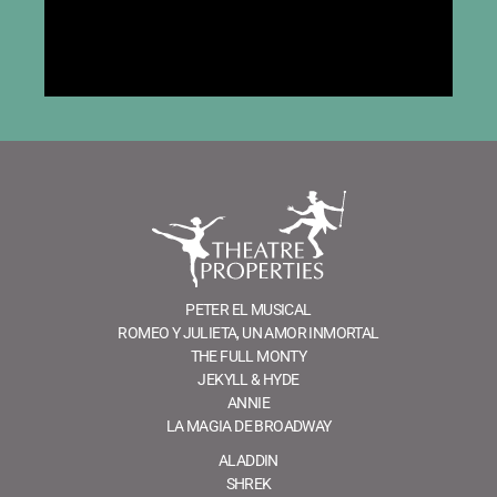
PETER EL MUSICAL
ROMEO Y JULIETA, UN AMOR INMORTAL
THE FULL MONTY
JEKYLL & HYDE
ANNIE
LA MAGIA DE BROADWAY
ALADDIN
SHREK