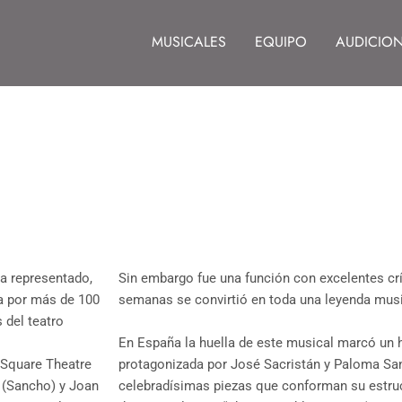
MUSICALES
EQUIPO
AUDICIO
a representado,
Sin embargo fue una función con excelentes crí
ta por más de 100
semanas se convirtió en toda una leyenda musi
 del teatro
En España la huella de este musical marcó un 
 Square Theatre
protagonizada por José Sacristán y Paloma San 
n (Sancho) y Joan
celebradísimas piezas que conforman su estru