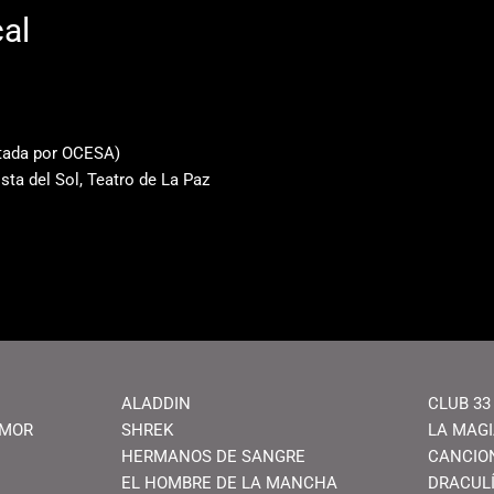
al
ntada por OCESA)
sta del Sol, Teatro de La Paz
ALADDIN
CLUB 33
AMOR
SHREK
LA MAG
HERMANOS DE SANGRE
CANCIO
EL HOMBRE DE LA MANCHA
DRACUL