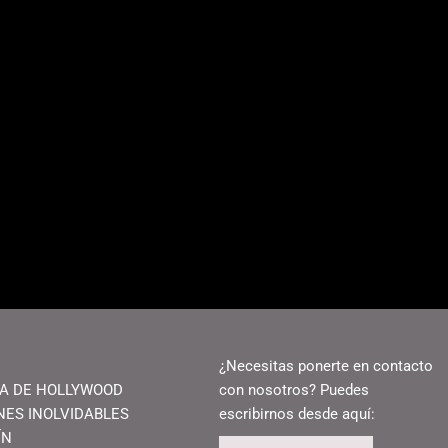
¿Necesitas ponerte en contacto
IA DE HOLLYWOOD
con nosotros? Puedes
NES INOLVIDABLES
escribirnos desde aquí:
ÍN