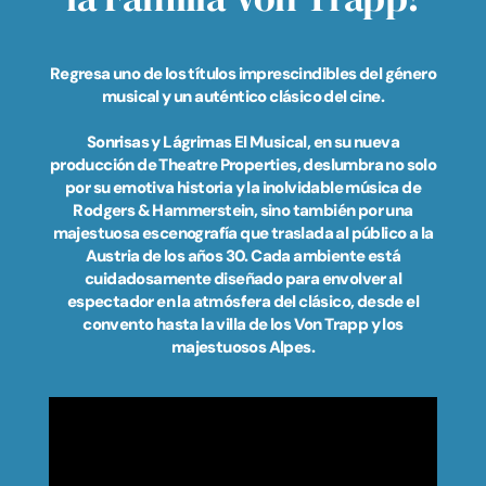
m
Regresa uno de los títulos imprescindibles del género
musical y un auténtico clásico del cine.
Sonrisas y Lágrimas El Musical, en su nueva
producción de Theatre Properties, deslumbra no solo
por su emotiva historia y la inolvidable música de
Rodgers & Hammerstein, sino también por una
majestuosa escenografía que traslada al público a la
Austria de los años 30. Cada ambiente está
cuidadosamente diseñado para envolver al
espectador en la atmósfera del clásico, desde el
convento hasta la villa de los Von Trapp y los
majestuosos Alpes.