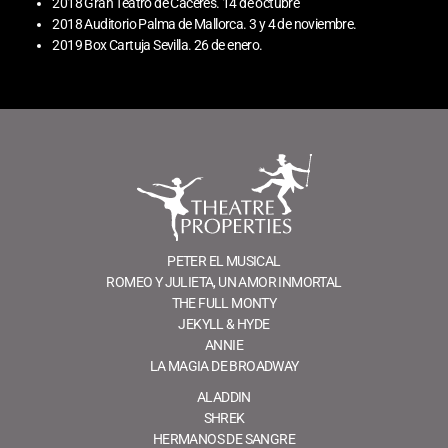
2018 Gran Teatro de Cáceres. 14 de octubre
2018 Auditorio Palma de Mallorca. 3 y 4 de noviembre.
2019 Box Cartuja Sevilla. 26 de enero.
PETER EL MUSICAL
ROMEO Y JULIETA, UN AMOR INMORTAL
THE FULL MONTY
JEKYLL & HYDE
ANNIE
LA MAGIA DE BROADWAY
ALADDIN
SHREK
HERMANOS DE SANGRE