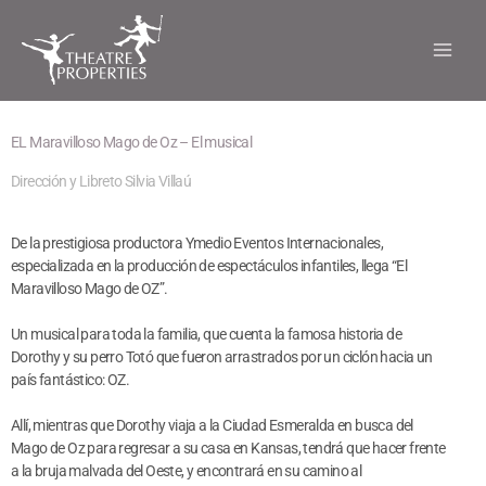
Ir
al
contenido
EL Maravilloso Mago de Oz – El musical
Dirección y Libreto Silvia Villaú
De la prestigiosa productora Ymedio Eventos Internacionales,
especializada en la producción de espectáculos infantiles, llega “El
Maravilloso Mago de OZ”.
Un musical para toda la familia, que cuenta la famosa historia de
Dorothy y su perro Totó que fueron arrastrados por un ciclón hacia un
país fantástico: OZ.
Allí, mientras que Dorothy viaja a la Ciudad Esmeralda en busca del
Mago de Oz para regresar a su casa en Kansas, tendrá que hacer frente
a la bruja malvada del Oeste, y encontrará en su camino al