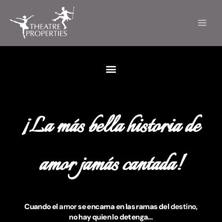
Ir
al
contenido
¡La más bella historia de
amor jamás cantada!
Cuando el
amor
se encarna en las ramas del
destino
,
no hay quien lo detenga…