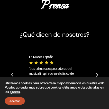
Prensa
¿Qué dicen de nosotros?
La Nueva España
La Voz de Avilés -
★
★
★
★
★
★
★
★
★
★
a elección del
"Los primeros espectadores del
“Unos espectácula
 sorpresa a los
musical inspirado en el clásico de
una puesta en esce
e acercaron ayer a
Shakespeare se rindieron a una
sorprendente, como
Utilizamos cookies para ofrecerte la mejor experiencia en nuestra web.
compañia ya conocida por los
vestuario, hicieron 
Puedes aprender más sobre qué cookies utilizamos o desactivarlas en
avilesinos."
público de todas la
los
ajustes
.
estreno de esta nue
Aceptar